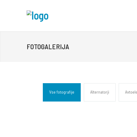
FOTOGALERIJA
Vse fotografije
Alternatorji
Avtoele
NOCO
Splo
®