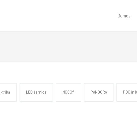
Domov
ktrika
LED žarnice
NOCO®
PANDORA
PDC in 
šna avtoelektrika