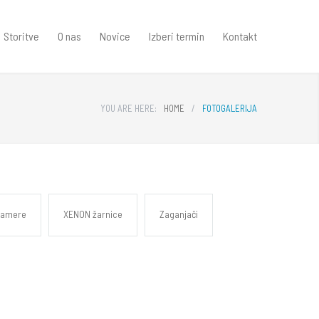
Storitve
O nas
Novice
Izberi termin
Kontakt
YOU ARE HERE:
HOME
/
FOTOGALERIJA
kamere
XENON žarnice
Zaganjači