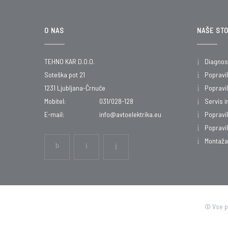
O NAS
NAŠE STO
TEHNO KAR D.O.O.
Diagnost
Soteška pot 21
Popravil
1231 Ljubljana-Črnuče
Popravi
Mobitel:
031/028-128
Servis i
E-mail:
info@avtoelektrika.eu
Popravil
Popravil
Montaža
© Vse p