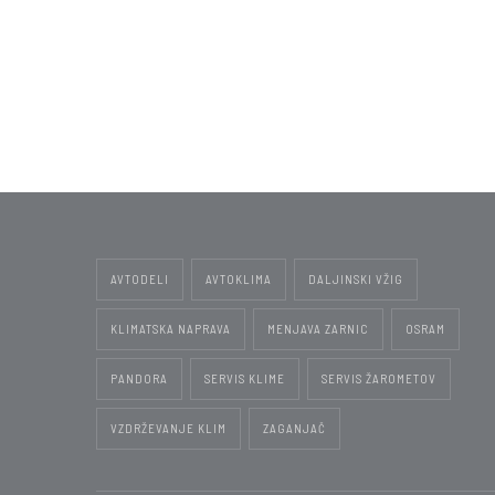
Poglej več
AVTODELI
AVTOKLIMA
DALJINSKI VŽIG
KLIMATSKA NAPRAVA
MENJAVA ZARNIC
OSRAM
PANDORA
SERVIS KLIME
SERVIS ŽAROMETOV
VZDRŽEVANJE KLIM
ZAGANJAČ