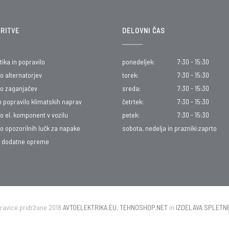
RITVE
DELOVNI ČAS
ika in popravilo
ponedeljek:
7:30 - 15:30
o alternatorjev
torek:
7:30 - 15:30
lo zaganjačev
sreda:
7:30 - 15:30
n popravilo klimatskih naprav
četrtek:
7:30 - 15:30
o el. komponent v vozilu
petek:
7:30 - 15:30
o opozorilnih lučk za napake
sobota, nedelja in prazniki:
zaprto
 dodatne opreme
ravice pridržane 2018
AVTOELEKTRIKA.EU
,
TEHNOSHOP.NET
in
IZDELAVA SPLETN