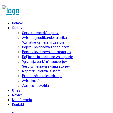
Domov
Storitve
Servis klimatski naprav
Avtodiagnostika/elektronika
Vzvratne kamere in zasloni
Popravilo/obnova zaganjačev
Popravilo/obnova alternatorjev
Daljinsko in centralno zaklepanje
Vgradnja parkirnih senzorjev
Servis/menjava akumulatorjev
Napredni alarmni sistemi
Prostoročno telefoniranje
Avtoakustika
Žarnice in svetila
O nas
Novice
Izberi termin
Kontakt