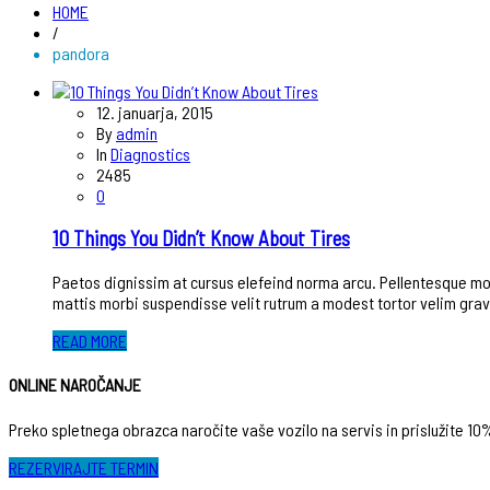
HOME
/
pandora
12. januarja, 2015
By
admin
In
Diagnostics
2485
0
10 Things You Didn’t Know About Tires
Paetos dignissim at cursus elefeind norma arcu. Pellentesque mo
mattis morbi suspendisse velit rutrum a modest tortor velim grav
READ MORE
ONLINE NAROČANJE
Preko spletnega obrazca naročite vaše vozilo na servis in prislužite 10
REZERVIRAJTE TERMIN