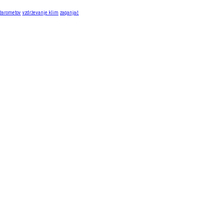
 žarometov
vzdrževanje klim
zaganjač