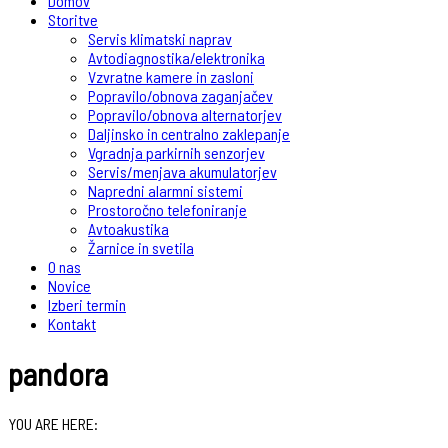
Domov
Storitve
Servis klimatski naprav
Avtodiagnostika/elektronika
Vzvratne kamere in zasloni
Popravilo/obnova zaganjačev
Popravilo/obnova alternatorjev
Daljinsko in centralno zaklepanje
Vgradnja parkirnih senzorjev
Servis/menjava akumulatorjev
Napredni alarmni sistemi
Prostoročno telefoniranje
Avtoakustika
Žarnice in svetila
O nas
Novice
Izberi termin
Kontakt
pandora
YOU ARE HERE: