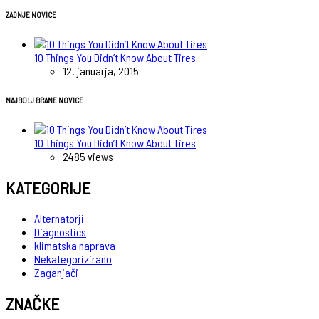
ZADNJE NOVICE
10 Things You Didn’t Know About Tires
12. januarja, 2015
NAJBOLJ BRANE NOVICE
10 Things You Didn’t Know About Tires
2485 views
KATEGORIJE
Alternatorji
Diagnostics
klimatska naprava
Nekategorizirano
Zaganjači
ZNAČKE