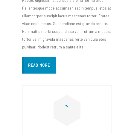
Paetos dignissim at cursus elefeind norma arcu.
Pellentesque mode accumsan est in tempus, etos at
ullamcorper suscipit lacus maecenas tortor. Erates
vitae node metus. Suspendisse est gravida ornare.
Non mattis morbi suspendisse velit rutrum a modest
tortor velim gravida maecenas forte vehicula etos
pulvinar. Modest retrum a sante elite.
READ MORE