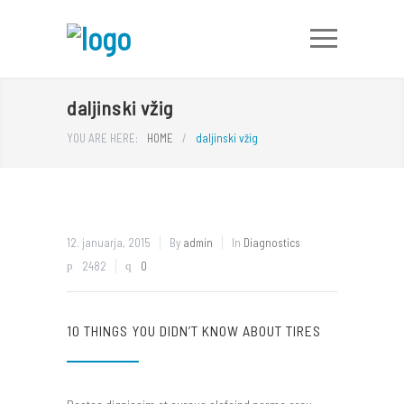
daljinski vžig
YOU ARE HERE:
HOME
/
daljinski vžig
12. januarja, 2015
By
admin
In
Diagnostics
2482
0
10 THINGS YOU DIDN’T KNOW ABOUT TIRES