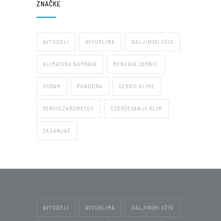
ZNAČKE
AVTODELI
AVTOKLIMA
DALJINSKI VŽIG
KLIMATSKA NAPRAVA
MENJAVA ZARNIC
OSRAM
PANDORA
SERVIS KLIME
SERVIS ŽAROMETOV
VZDRŽEVANJE KLIM
ZAGANJAČ
AVTODELI
AVTOKLIMA
DALJINSKI VŽIG