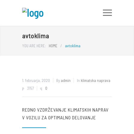
avtoklima
YOU ARE HERE:
HOME
/
avtoklima
1. februarja, 2020
By
admin
In
klimatska naprava
3157
0
REDNO VZDRŽEVANJE KLIMATSKIH NAPRAV
V VOZILU ZA OPTIMALNO DELOVANJE