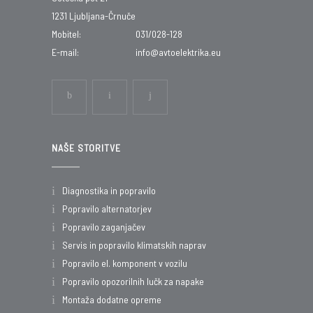
1231 Ljubljana-Črnuče
Mobitel:
031/028-128
E-mail:
info@avtoelektrika.eu
NAŠE STORITVE
Diagnostika in popravilo
Popravilo alternatorjev
Popravilo zaganjačev
Servis in popravilo klimatskih naprav
Popravilo el. komponent v vozilu
Popravilo opozorilnih lučk za napake
Montaža dodatne opreme